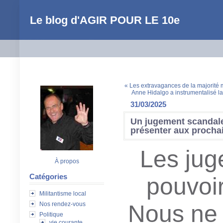
Le blog d'AGIR POUR LE 10e
« Les extravagances de la majorité m
Anne Hidalgo a instrumentalisé la 
31/03/2025
Un jugement scandal
présenter aux prochai
Les juge
À propos
Catégories
pouvoi
Militantisme local
Nos rendez-vous
Nous ne
Politique
vie courante