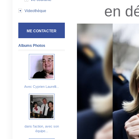
en d
Videothèque
ME CONTACTER
Albums Photos
Avec Cyprien Laurelli...
dans l'action, avec son
équipe...