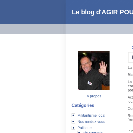
Le blog d'AGIR PO
La 
Mai
La 
com
pos
À propos
Act
loc
Catégories
Con
Militantisme local
Rem
"mo
Nos rendez-vous
Politique
Pub
vie courante