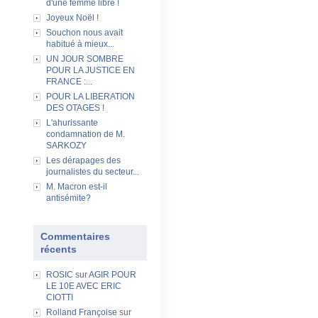
d'une femme libre !
Joyeux Noël !
Souchon nous avait
habitué à mieux...
UN JOUR SOMBRE
POUR LA JUSTICE EN
FRANCE :...
POUR LA LIBERATION
DES OTAGES !
L'ahurissante
condamnation de M.
SARKOZY
Les dérapages des
journalistes du secteur...
M. Macron est-il
antisémite?
Commentaires
récents
ROSIC
sur
AGIR POUR
LE 10E AVEC ERIC
CIOTTI
Rolland Françoise
sur