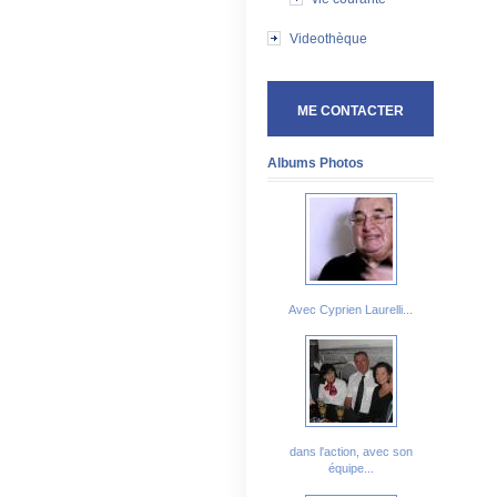
Videothèque
ME CONTACTER
Albums Photos
Avec Cyprien Laurelli...
dans l'action, avec son
équipe...