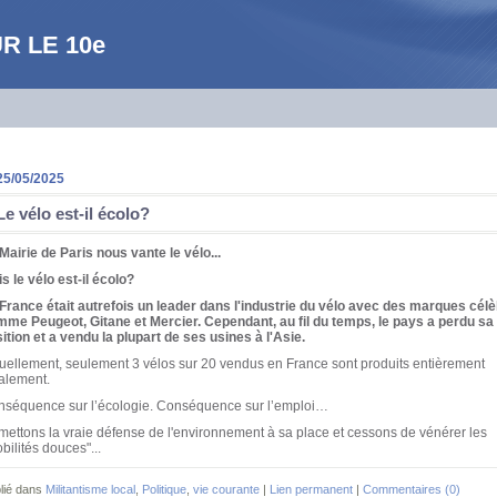
UR LE 10e
25/05/2025
Le vélo est-il écolo?
Mairie de Paris nous vante le vélo...
s le vélo est-il écolo?
France était autrefois un leader dans l'industrie du vélo avec des marques cél
me Peugeot, Gitane et Mercier. Cependant, au fil du temps, le pays a perdu sa
ition et a vendu la plupart de ses usines à l'Asie.
uellement, seulement 3 vélos sur 20 vendus en France sont produits entièrement
alement.
séquence sur l’écologie. Conséquence sur l’emploi…
ettons la vraie défense de l'environnement à sa place et cessons de vénérer les
bilités douces"...
lié dans
Militantisme local
,
Politique
,
vie courante
|
Lien permanent
|
Commentaires (0)