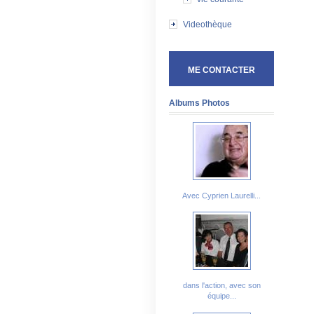
Videothèque
ME CONTACTER
Albums Photos
Avec Cyprien Laurelli...
dans l'action, avec son
équipe...