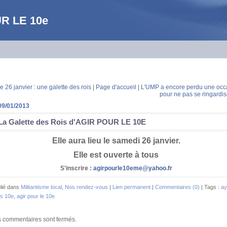
UR LE 10e
e 26 janvier : une galette des rois
|
Page d'accueil
|
L'UMP a encore perdu une occ
pour ne pas se ringardise
09/01/2013
La Galette des Rois d'AGIR POUR LE 10E
Elle aura lieu le samedi 26 janvier.
Elle est ouverte à tous
S'inscrire :
agirpourle10eme@yahoo.fr
lié dans
Militantisme local
,
Nos rendez-vous
|
Lien permanent
|
Commentaires (0)
| Tags :
ay
is 10e
,
agir pour le 10e
 commentaires sont fermés.