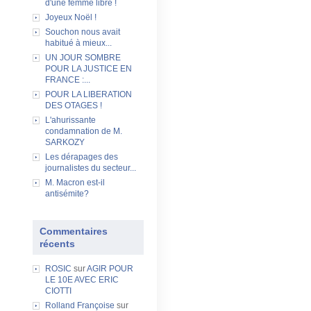
d'une femme libre !
Joyeux Noël !
Souchon nous avait
habitué à mieux...
UN JOUR SOMBRE
POUR LA JUSTICE EN
FRANCE :...
POUR LA LIBERATION
DES OTAGES !
L'ahurissante
condamnation de M.
SARKOZY
Les dérapages des
journalistes du secteur...
M. Macron est-il
antisémite?
Commentaires
récents
ROSIC
sur
AGIR POUR
LE 10E AVEC ERIC
CIOTTI
Rolland Françoise
sur