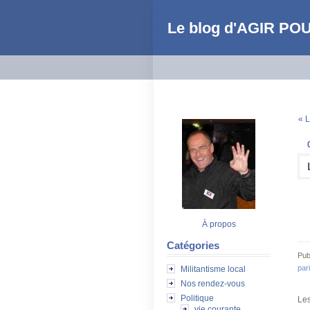
Le blog d'AGIR PO
« L
À propos
Catégories
Pub
par
Militantisme local
Nos rendez-vous
Politique
Les
vie courante